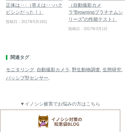
正体は･･･（答えは･･･ハク
（自動撮影カメ
ビシンだった！）
ラ“Browningプラチナムシ
リーズ”の性能テスト）
投稿日：2017年5月19日
投稿日：2017年3月1日
関連タグ
モニタリング
,
自動撮影カメラ
,
野生動物調査
,
生態研究
,
パッシブ型センサー
,
▼イノシシ被害でお悩みの方はこちら