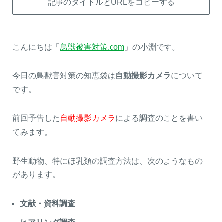
記事のタイトルとURLをコピーする
こんにちは「
鳥獣被害対策.com
」の小淵です。
熊出没地域の対策法！安全な
ハクビシン対策の決定版「ハ
アウトドアライフを送るため
クビシン被害を減らすため
に
に」【2024年版】
今日の鳥獣害対策の知恵袋は
自動撮影カメラ
について
です。
前回予告した
自動撮影カメラ
による調査のことを書い
メルマガ登録
お役立ち資料
てみます。
野生動物、特にほ乳類の調査方法は、次のようなもの
ご相談
オンライン
があります。
お問い合わせ
ショップ
文献・資料調査