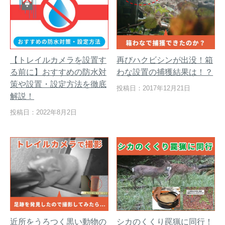
【トレイルカメラを設置す
再びハクビシンが出没！箱
る前に】おすすめの防水対
わな設置の捕獲結果は！？
策や設置・設定方法を徹底
投稿日：2017年12月21日
解説！
投稿日：2022年8月2日
近所をうろつく黒い動物の
シカのくくり罠猟に同行！