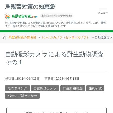
鳥獣害対策の知恵袋
メニュー
▼キーワードから記事を探す
運営会社：株式会社 地域環境計画
野生動物の専門家による鳥獣害対策のためのブログ。野生動物の生態、観察、忌避、捕獲
まで、被害を防ぐために役立つ情報を発信しています。
鳥獣害対策の知恵袋
トレイルカメラ（センサーカメラ）
自動撮影カメ
▼カテゴリーから選ぶ
自動撮影カメラによる野生動物調査
その１
▼過去の記事
投稿日 : 2011年06月13日
更新日 : 2024年03月18日
モニタリング
自動撮影カメラ
野生動物調査
生態研究
パッシブ型センサー