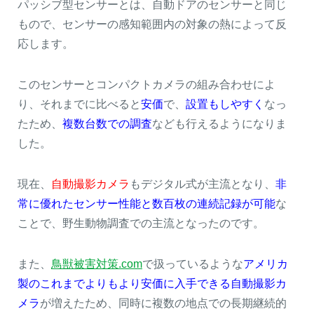
パッシブ型センサーとは、自動ドアのセンサーと同じ
もので、センサーの感知範囲内の対象の熱によって反
応します。
このセンサーとコンパクトカメラの組み合わせによ
り、それまでに比べると
安価
で、
設置もしやすく
なっ
たため、
複数台数での調査
なども行えるようになりま
した。
現在、
自動撮影カメラ
もデジタル式が主流となり、
非
常に優れたセンサー性能と数百枚の連続記録が可能
な
ことで、野生動物調査での主流となったのです。
また、
鳥獣被害対策.com
で扱っているような
アメリカ
製のこれまでよりもより安価に入手できる自動撮影カ
メラ
が増えたため、同時に複数の地点での長期継続的