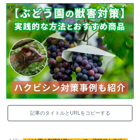
熊出没地域の対策法！安全な
ハクビシン対策の決定版「ハ
アウトドアライフを送るため
クビシン被害を減らすため
に
に」【2024年版】
メルマガ登録
お役立ち資料
ご相談
オンライン
お問い合わせ
ショップ
記事のタイトルとURLをコピーする