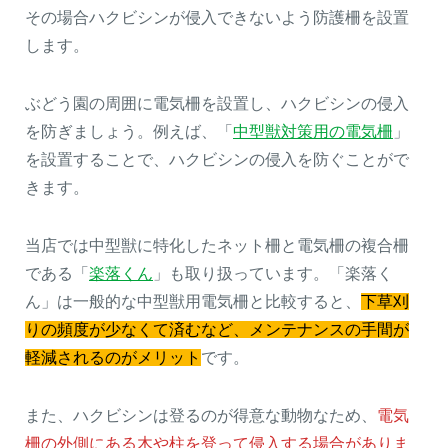
その場合ハクビシンが侵入できないよう防護柵を設置
します。
ぶどう園の周囲に電気柵を設置し、ハクビシンの侵入
を防ぎましょう。例えば、「
中型獣対策用の電気柵
」
を設置することで、ハクビシンの侵入を防ぐことがで
きます。
当店では中型獣に特化したネット柵と電気柵の複合柵
である「
楽落くん
」も取り扱っています。「楽落く
ん」は一般的な中型獣用電気柵と比較すると、
下草刈
りの頻度が少なくて済むなど、メンテナンスの手間が
軽減されるのがメリット
です。
また、ハクビシンは登るのが得意な動物なため、
電気
柵の外側にある木や柱を登って侵入する場合がありま