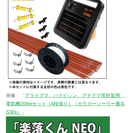
画像：「
アライグマ、ハクビシン、アナグマ等対策用
電気柵200mセット［4段張り］（ガラガーソーラー番兵
S30x）
」