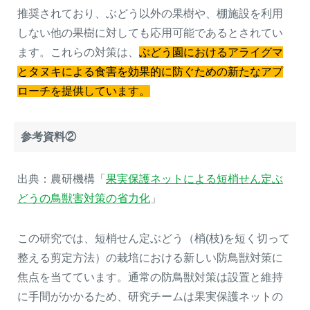
推奨されており、ぶどう以外の果樹や、棚施設を利用
しない他の果樹に対しても応用可能であるとされてい
ます。これらの対策は、
ぶどう園におけるアライグマ
とタヌキによる食害を効果的に防ぐための新たなアプ
ローチを提供しています。
参考資料②
出典：農研機構「
果実保護ネットによる短梢せん定ぶ
どうの鳥獣害対策の省力化
」
この研究では、短梢せん定ぶどう（梢(枝)を短く切って
整える剪定方法）の栽培における新しい防鳥獣対策に
焦点を当てています。通常の防鳥獣対策は設置と維持
に手間がかかるため、研究チームは果実保護ネットの