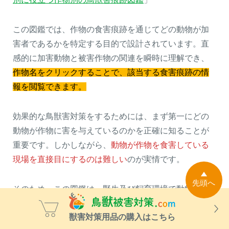
この図鑑では、作物の食害痕跡を通じてどの動物が加
害者であるかを特定する目的で設計されています。直
感的に加害動物と被害作物の関連を瞬時に理解でき、
作物名をクリックすることで、該当する食害痕跡の情
報を閲覧できます。
効果的な鳥獣害対策をするためには、まず第一にどの
動物が作物に害を与えているのかを正確に知ることが
重要です。しかしながら、
動物が作物を食害している
現場を直接目にするのは難しい
のが実情です。
先頭へ
そのため、この図鑑は、野生及び飼育環境で動物に食
害された作物の痕跡写真を収集・整理し、ウェブ上で
獣害対策用品の購入はこちら
公開しています。これにより、作物の食害痕跡を見