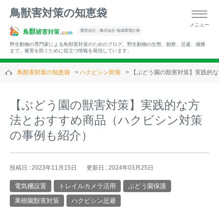
鳥獣害対策の知恵袋
メニュー
▼キーワードから記事を探す
運営会社：株式会社 地域環境計画
野生動物の専門家による鳥獣害対策のためのブログ。野生動物の生態、観察、忌避、捕獲
まで、被害を防ぐために役立つ情報を発信しています。
鳥獣害対策の知恵袋
ハクビシン対策
【ぶどう園の獣害対策】実践的な
▼カテゴリーから選ぶ
【ぶどう園の獣害対策】実践的な方
法とおすすめ商品（ハクビシン対策
▼過去の記事
の事例も紹介）
投稿日 : 2023年11月15日
更新日 : 2024年03月25日
電気柵設置
トレイルカメラ活用
ぶどう園保護
果樹園獣害対策
ハクビシン忌避