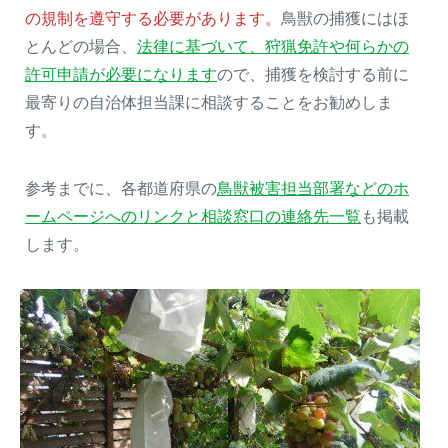
の規制を遵守する必要があります。
鳥獣の捕獲にはほ
とんどの場合、
法律に基づいて、狩猟免許や何らかの
許可申請が必要になります
ので、捕獲を検討する前に
最寄りの自治体担当課に相談することをお勧めしま
す。
参考までに、各都道府県の
鳥獣被害担当部署などのホ
ームページへのリンクと相談窓口の連絡先一覧
も掲載
します。