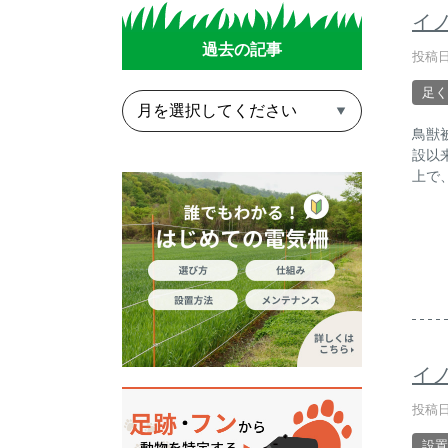
イ
過去の記事
投稿日
足く
鳥獣
設以
上で
イ
投稿日
設置