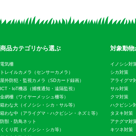
商品カテゴリから選ぶ
対象動物
電気柵
イノシシ対
トレイルカメラ（センサーカメラ）
シカ対策
屋外防犯・監視カメラ（SDカード録画）
アライグマ
ICT・IoT機器（捕獲通知・遠隔監視）
サル対策
金網柵（ワイヤーメッシュ柵等）
クマ対策
箱わな大（イノシシ・シカ・サル等）
ハクビシン
箱わな中（アライグマ・ハクビシン・ネズミ等）
タヌキ対策
防獣・防鳥ネット
アナグマ対
くくり罠（イノシシ・シカ等）
キツネ対策