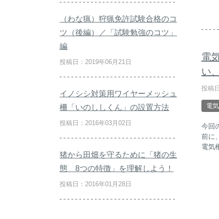
（わな猟）狩猟免許試験合格のコ
ツ（後編）／「試験勉強のコツ」
編
電
投稿日：2019年06月21日
い
投稿日
イノシシ対策用ワイヤーメッシュ
電気
柵「いのししくん」の設置方法
投稿日：2016年03月02日
今回
前に
電気
猪から田畑を守るために「猪の生
態 8つの特徴」を理解しよう！
投稿日：2016年01月28日