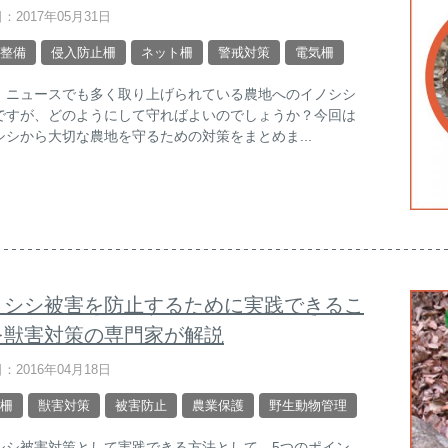
：2017年05月31日
整備
侵入防止柵
ネット柵
警戒対策
電気柵
、ニュースでも多く取り上げられている農地へのイノシシ
ですが、どのようにして守ればよいのでしょうか？今回は
シシから大切な農地を守るための対策をまとめま...
ノシシ被害を防止するために実践できるこ
を獣害対策の専門家が解説
：2016年04月18日
柵
獣害対策
被害防止
農業保護
野生動物管理
シシ被害対策として実践できる方法として、5つのポイン