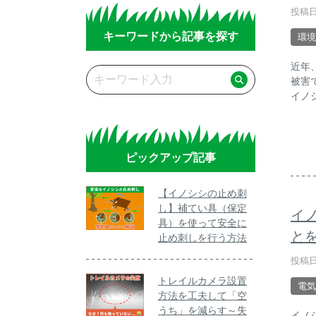
投稿日
キーワードから記事を探す
環境
近年
被害
イノ
ピックアップ記事
【イノシシの止め刺
し】補てい具（保定
イ
具）を使って安全に
と
止め刺しを行う方法
投稿日
トレイルカメラ設置
電気
方法を工夫して「空
うち」を減らす～失
イノ