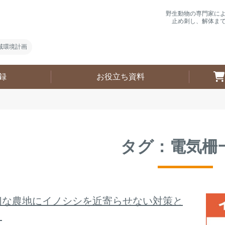
野生動物の専門家に
止め刺し、解体ま
域環境計画
録
お役立ち資料
タグ：電気柵
切な農地にイノシシを近寄らせない対策と
？