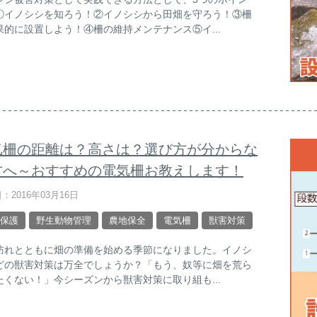
①イノシシを知ろう！②イノシシから田畑を守ろう！③柵
果的に設置しよう！④柵の維持メンテナンス⑤イ...
気柵の距離は？高さは？選び方が分からな
方へ～おすすめの電気柵お教えします！
：2016年03月16日
保護
野生動物管理
農地保全
電気柵
獣害対策
訪れとともに畑の準備を始める季節になりました。イノシ
どの獣害対策は万全でしょうか？「もう、奴等に畑を荒ら
たくない！」今シーズンから獣害対策に取り組も...