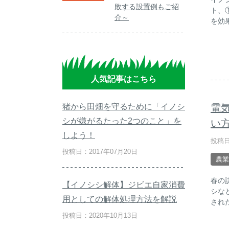
敗する設置例もご紹
ト、
介～
を効
人気記事はこちら
電
猪から田畑を守るために「イノシ
シが嫌がるたった2つのこと」を
い
しよう！
投稿日
投稿日：2017年07月20日
農業
春の
【イノシシ解体】ジビエ自家消費
シな
用としての解体処理方法を解説
され
投稿日：2020年10月13日