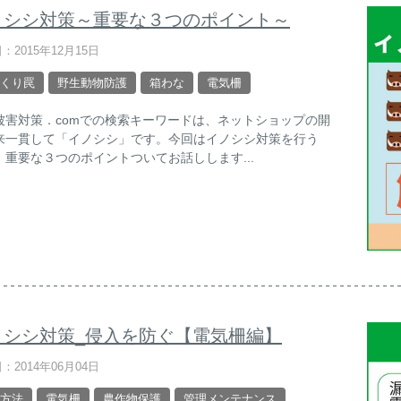
ノシシ対策～重要な３つのポイント～
：2015年12月15日
くり罠
野生動物防護
箱わな
電気柵
被害対策．comでの検索キーワードは、ネットショップの開
来一貫して「イノシシ」です。今回はイノシシ対策を行う
、重要な３つのポイントついてお話しします...
ノシシ対策_侵入を防ぐ【電気柵編】
：2014年06月04日
方法
電気柵
農作物保護
管理メンテナンス