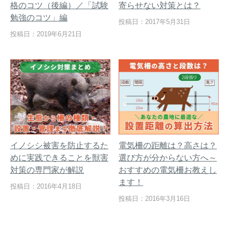
格のコツ（後編）／「試験
寄らせない対策とは？
勉強のコツ」編
投稿日：2017年5月31日
投稿日：2019年6月21日
イノシシ被害を防止するた
電気柵の距離は？高さは？
めに実践できることを獣害
選び方が分からない方へ～
対策の専門家が解説
おすすめの電気柵お教えし
ます！
投稿日：2016年4月18日
投稿日：2016年3月16日