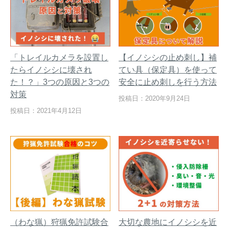
「トレイルカメラを設置し
【イノシシの止め刺し】補
たらイノシシに壊され
てい具（保定具）を使って
た！？」3つの原因と3つの
安全に止め刺しを行う方法
対策
投稿日：2020年9月24日
投稿日：2021年4月12日
（わな猟）狩猟免許試験合
大切な農地にイノシシを近