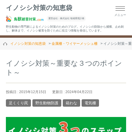
イノシシ対策の知恵袋
メニュー
▼キーワードから記事を探す
運営会社：株式会社 地域環境計画
野生動物の専門家によるイノシシ対策のためのブログ。イノシシの防除から捕獲、止め刺
し、解体まで、イノシシ被害を防ぐために役立つ情報を発信しています。
イノシシ対策の知恵袋
金属柵・ワイヤーメッシュ柵
イノシシ対策～重
▼カテゴリーから選ぶ
イノシシ対策～重要な３つのポイン
ト～
▼過去の記事
投稿日 : 2015年12月15日
更新日 : 2024年04月22日
足くくり罠
野生動物防護
箱わな
電気柵