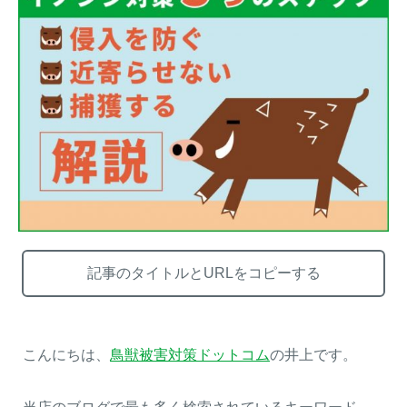
【イノシシの止め刺し】補て
トレイルカメラ設置方法を工
い具（保定具）を使って安全
夫して「空うち」を減らす～
に止め刺しを行う方法
失敗する設置例もご紹介～
メルマガ登録
お役立ち資料
記事のタイトルとURLをコピーする
ご相談
オンライン
お問い合わせ
ショップ
こんにちは、
鳥獣被害対策ドットコム
の井上です。