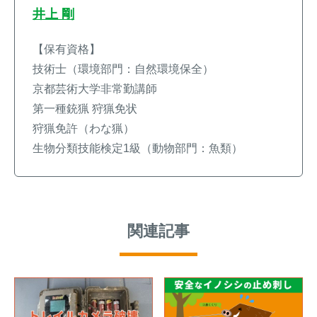
井上 剛
【保有資格】
技術士（環境部門：自然環境保全）
京都芸術大学非常勤講師
第一種銃猟 狩猟免状
狩猟免許（わな猟）
生物分類技能検定1級（動物部門：魚類）
関連記事