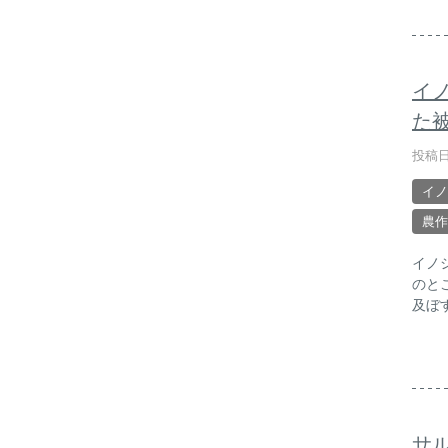
イ
た
投稿日
イノ
農作
イノ
のと
及ぼ
サ