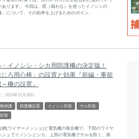
があります。 今回は、罠（箱わな）を使ったイノシシの
獲」について、その効率を上げるためのポイン...
ル・イノシシ・シカ用防護柵の決定版！
おじろ用心棒」の設置と効果『前編・事前
認～柵の設置』
：2015年11月16日
物保護
防護柵設置
イノシシ対策
サル対策
対策
金網(ワイヤーメッシュ)と電気柵の複合柵で、下部のワイヤ
ッシュでイノシシとシカ、上部の電気柵でサルを防ぐ、画