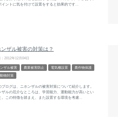
ポイントに気を付けて設置をすると効果的です...
ホンザル被害の対策は？
：2012年12月04日
ンザル被害
農業被害防止
電気柵設置
農作物保護
動物対策
のブログは、ニホンザルの被害対策について紹介します。
ンザルの厄介なところは、学習能力、運動能力が高いとい
と。この特徴を踏まえ、また設置する環境を考慮...