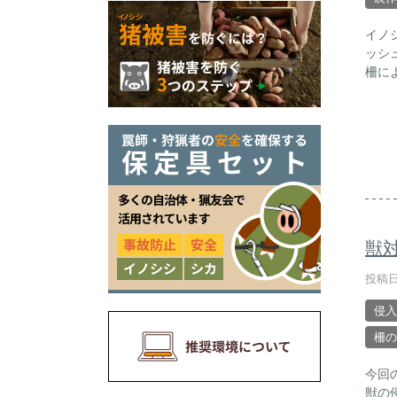
イノ
ッシ
柵に
獣
投稿日
侵入
柵の
今回
獣の