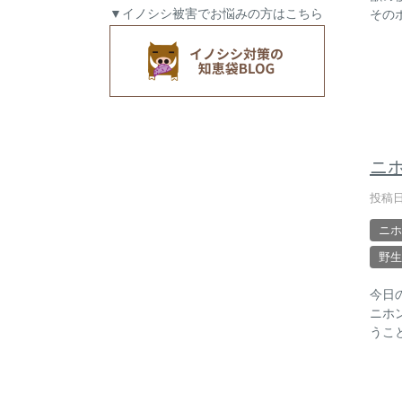
▼イノシシ被害でお悩みの方はこちら
その
ニ
投稿日
ニホ
野生
今日
ニホ
うこ