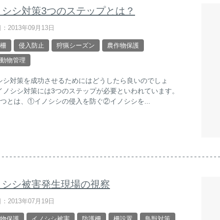
ノシシ対策3つのステップとは？
：2013年09月13日
柵
侵入防止
狩猟シーズン
農作物保護
動物管理
シシ対策を成功させるためにはどうしたら良いのでしょ
イノシシ対策には3つのステップが必要といわれています。
3つとは、①イノシシの侵入を防ぐ②イノシシを...
ノシシ被害発生現場の視察
：2013年07月19日
物保護
イノシシ被害
防護柵
柵設置
鳥獣対策