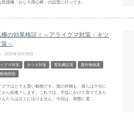
な防護柵「おじろ用心棒」の設置に行ってき...
気柵の効果検証！～アライグマ対策・キツ
対策～
：2015年10月30日
イグマ対策
キツネ対策
電気柵設置
農作物保護
動物防除
イグマはとても賢い動物です。畑の作物も、彼らは十分に
てから収穫？します。これでは、手塩にかけて育ててきた
さんたちは泣くに泣けません。今回は、実際に電...