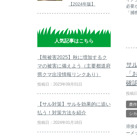
【2024年版】
必要
「捕
人気記事はこちら
【熊被害2025】秋に増加するク
サ
マの被害に備えよう（主要都道府
「
県クマ出没情報リンクあり）
確
投稿日：2023年09月01日
投稿日
【サル対策】サルを効果的に追い
農作
払う！対策方法を紹介
シカ
投稿日：2024年01月18日
溶接
ーメ