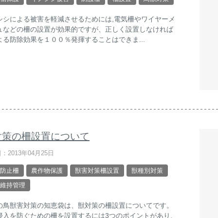
シシによる被害を軽減させるためには,電気柵やワイヤーメ
ュなどの柵の設置が効果的ですが、正しく設置しなければ
よる防除効果を１００％発揮することはできま...
対策の柵設置について
：2013年04月25日
防止柵
農作物保護
獣害対策柵設置
獣種別対策
維持管理
の鳥獣害対策の知恵袋は、獣対策の柵設置についてです。
侵入を防ぐための柵を設置するには3つのポイントがあり、