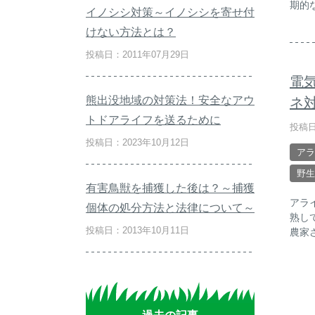
期的
イノシシ対策～イノシシを寄せ付
けない方法とは？
投稿日：2011年07月29日
電
熊出没地域の対策法！安全なアウ
ネ
トドアライフを送るために
投稿日
投稿日：2023年10月12日
アラ
野生
有害鳥獣を捕獲した後は？～捕獲
アラ
個体の処分方法と法律について～
熟し
投稿日：2013年10月11日
農家