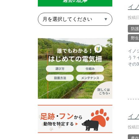
過去の記事
イ
投稿日
防護
野生
イノ
う？
その
イ
投稿日
農作