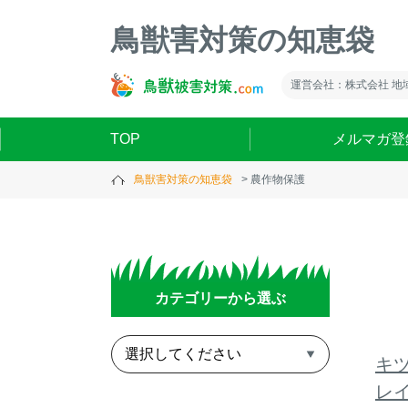
鳥獣害対策の知恵袋
運営会社：株式会社 地
TOP
メルマガ登
鳥獣害対策の知恵袋
農作物保護
カテゴリーから選ぶ
キ
レ