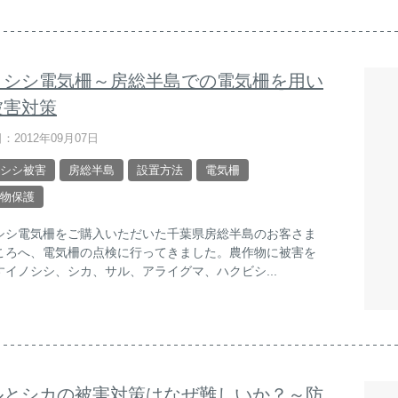
ノシシ電気柵～房総半島での電気柵を用い
被害対策
：2012年09月07日
シシ被害
房総半島
設置方法
電気柵
物保護
シシ電気柵をご購入いただいた千葉県房総半島のお客さま
ころへ、電気柵の点検に行ってきました。農作物に被害を
すイノシシ、シカ、サル、アライグマ、ハクビシ...
ルとシカの被害対策はなぜ難しいか？～防