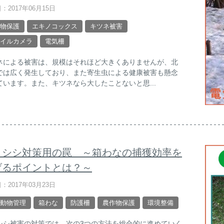
：2017年06月15日
物保護
エキノコックス
キツネ被害
イルカメラ
電気柵
ネによる被害は、規模はそれほど大きくありませんが、北
では広く発生しており、また寄生虫による健康被害も懸念
ています。また、キツネなら大したことないと思...
ノシシ対策用の罠 ～箱わなの捕獲効率を
げるポイントとは？～
：2017年03月23日
動物管理
箱わな
防護柵
農作物保護
環境整備
シシ被害の対策では、次の3つの方法を総合的に進めていく