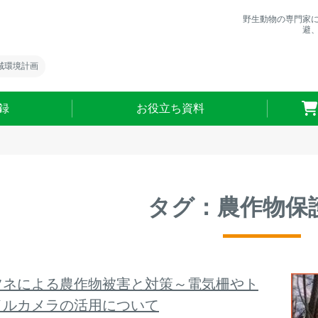
野生動物の専門家
避
域環境計画
録
お役立ち資料
タグ：農作物保
ツネによる農作物被害と対策～電気柵やト
イルカメラの活用について