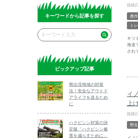
投稿日
キーワードから記事を探す
農作
トレ
キツ
海道
され
ピックアップ記事
熊出没地域の対策
法！安全なアウトド
イ
アライフを送るため
上
に
投稿日
ハクビシン対策の決
野生
定版「ハクビシン被
害を減らすために」
イノ