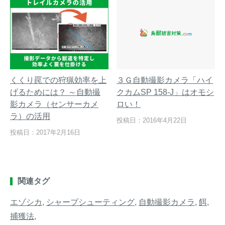
くくり罠での狩猟効率を上
３Ｇ自動撮影カメラ「ハイ
げるためには？ ～自動撮
クカムSP 158-J」はオモシ
影カメラ（センサーカメ
ロい！
ラ）の活用
投稿日：2016年4月22日
投稿日：2017年2月16日
関連タグ
エゾシカ
,
シャープシューティング
,
自動撮影カメラ
,
餌
,
捕獲法
,