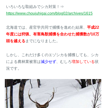
いろいろな取組みでシカ対策！⇒
https://www.choujuhigai.com/blog02/archives/1615
北海道では、産官学共同で捕獲を進めた結果、
平成22
年度には狩猟、有害鳥獣捕獲を合わせた捕獲数が10万
頭を越える
までになりました。
しかし、これだけ多くのエゾシカを捕獲しても、シカ
による農林業被害は
減少せず
、むしろ
増加している
状
況です。