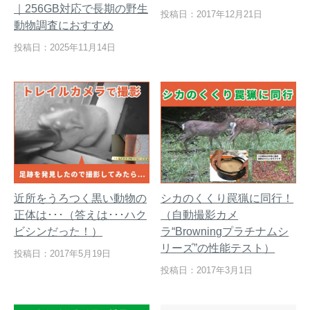
｜256GB対応で長期の野生
投稿日：2017年12月21日
動物調査におすすめ
投稿日：2025年11月14日
近所をうろつく黒い動物の
シカのくくり罠猟に同行！
正体は･･･（答えは･･･ハク
（自動撮影カメ
ビシンだった！）
ラ“Browningプラチナムシ
リーズ”の性能テスト）
投稿日：2017年5月19日
投稿日：2017年3月1日