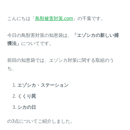
こんにちは「
鳥獣被害対策.com
」の千葉です。
熊出没地域の対策法！安全な
ハクビシン対策の決定版「ハ
今日の鳥獣害対策の知恵袋は、
「エゾシカの新しい捕
アウトドアライフを送るため
クビシン被害を減らすため
に
に」【2024年版】
獲法」
についてです。
前回の知恵袋では、エゾシカ対策に関する取組のう
ち、
メルマガ登録
お役立ち資料
エゾシカ・ステーション
くくり罠
ご相談
オンライン
お問い合わせ
ショップ
シカの日
の3点についてご紹介しました。