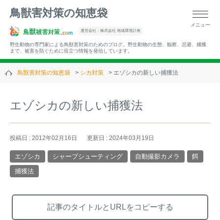
鳥獣害対策の知恵袋
メニュー
▼キーワードから記事を探す
運営会社：株式会社 地域環境計画
野生動物の専門家による鳥獣害対策のためのブログ。野生動物の生態、観察、忌避、捕獲
まで、被害を防ぐために役立つ情報を発信しています。
鳥獣害対策の知恵袋
シカ対策
エゾシカの新しい捕獲法
▼カテゴリーから選ぶ
エゾシカの新しい捕獲法
▼過去の記事
投稿日 : 2012年02月16日
更新日 : 2024年03月19日
エゾシカ
シャープシューティング
自動撮影カメラ
餌
捕獲法
記事のタイトルとURLをコピーする